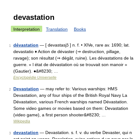
devastation
Interpretation
Translation
Books
dévastation
— [ devastasjɔ̃ ] n. f. • XIVe, rare av. 1690; lat.
1
devastatio ♦ Action de dévaster (⇒ destruction, pillage,
ravage); son résultat (⇒ dégât, ruine). Les dévastations de la
guerre. « l état de dévastation où se trouvait son manoir »
(Gautier). ●&#8230; …
Encyclopédie Universelle
Devastation
— may refer to: Various warships: HMS
2
Devastation, any of four ships of the British Royal Navy La
Dévastation, various French warships named Dévastation.
Some video games or movies based on them: Devastation
(video game), a first person shooter&#8230; …
Wikipedia
devastation
— Devastation. s. f. v. du verbe Devaster, qui n
3