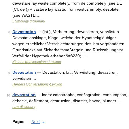
devastare lay waste completely, from de completely (see DE
(Cf. de )) + vastare lay waste, from vastus empty, desolate
(see WASTE …
Etymology dictionary
Devastation
— (lat.), Verheerung; devastieren, verwüsten.
8
Devastationsklage, Klage, welche der Hypothekgläubiger
wegen erheblicher Verschlechterungen des ihm verpfändeten
Grundstücks auf Sicherheitsmaßregeln und Rückzahlung vor
Verfall der Hypothek erheben&#8230; …
Kleines Konversations-Lexikon
Devastation
— Devastation, lat., Verwüstung; devastiren,
9
verwüsten …
Herders Conversations-Lexikon
devastation
— index catastrophe, conflagration, consumption,
10
debacle, defilement, destruction, disaster, havoc, plunder …
Law dictionary
Pages
Next
→