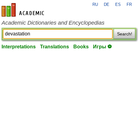
RU
DE
ES
FR
en-academic.com
Academic Dictionaries and Encyclopedias
Search!
Interpretations
Translations
Books
Игры ⚽