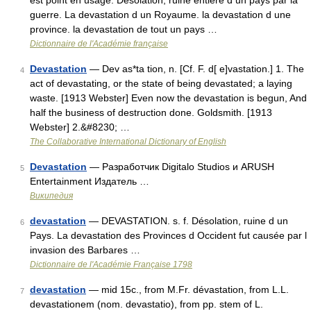
est point en usage. Desolation, ruine entiere d un pays par la
guerre. La devastation d un Royaume. la devastation d une
province. la devastation de tout un pays …
Dictionnaire de l'Académie française
Devastation
— Dev as*ta tion, n. [Cf. F. d[ e]vastation.] 1. The
4
act of devastating, or the state of being devastated; a laying
waste. [1913 Webster] Even now the devastation is begun, And
half the business of destruction done. Goldsmith. [1913
Webster] 2.&#8230; …
The Collaborative International Dictionary of English
Devastation
— Разработчик Digitalo Studios и ARUSH
5
Entertainment Издатель …
Википедия
devastation
— DEVASTATION. s. f. Désolation, ruine d un
6
Pays. La devastation des Provinces d Occident fut causée par l
invasion des Barbares …
Dictionnaire de l'Académie Française 1798
devastation
— mid 15c., from M.Fr. dévastation, from L.L.
7
devastationem (nom. devastatio), from pp. stem of L.